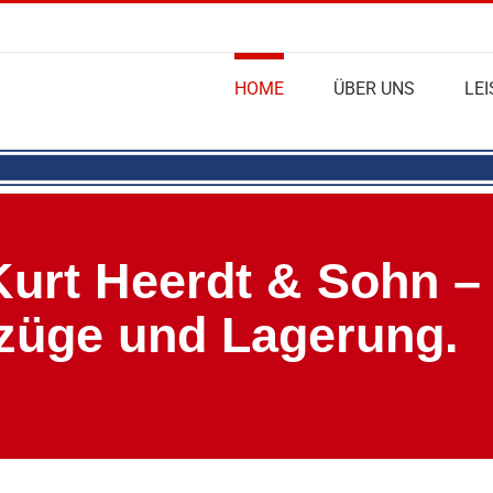
HOME
ÜBER UNS
LE
urt Heerdt & Sohn –
mzüge und Lagerung.