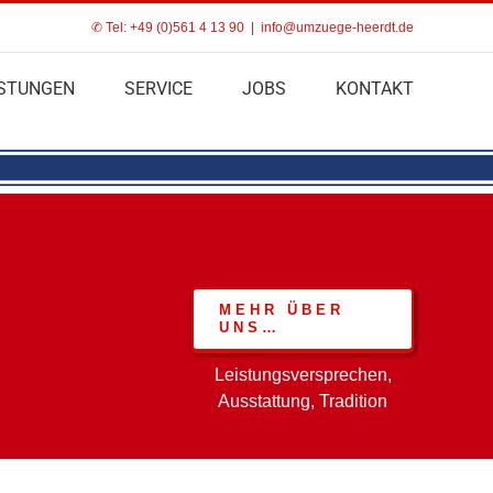
✆ Tel: +49 (0)561 4 13 90
|
info@umzuege-heerdt.de
ISTUNGEN
SERVICE
JOBS
KONTAKT
MEHR ÜBER
UNS…
Leistungsversprechen,
Ausstattung, Tradition