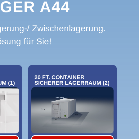
AGER A44
gerung-/ Zwischenlagerung.
sung für Sie!
20 FT. CONTAINER
M (1)
SICHERER LAGERRAUM (2)