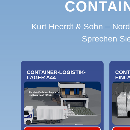
CONTAIN
Kurt Heerdt & Sohn – Nord
Sprechen Sie
CONTAINER-LOGISTIK-
CONT
LAGER A44
EINL